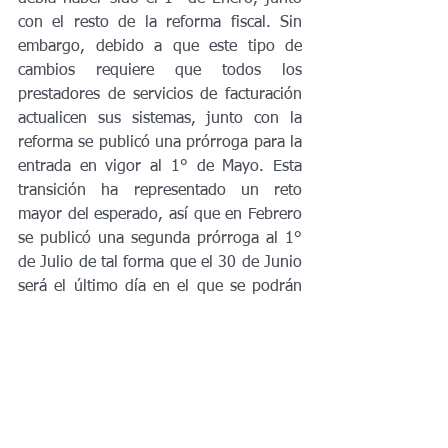
con el resto de la reforma fiscal. Sin 
embargo, debido a que este tipo de 
cambios requiere que todos los 
prestadores de servicios de facturación 
actualicen sus sistemas, junto con la 
reforma se publicó una prórroga para la 
entrada en vigor al 1° de Mayo. Esta 
transición ha representado un reto 
mayor del esperado, así que en Febrero 
se publicó una segunda prórroga al 1° 
de Julio de tal forma que el 30 de Junio 
será el último día en el que se podrán 
emitir CFDI 3.3 en todo el país, a 
menos de que se anuncie alguna 
prórroga más. 
ACTUALIZACIÓN 
IMPORTANTE: 
EL DÍA 8 DE JUNIO, EL 
SAT EMITIÓ UN COMUNICADO DE 
PRENSA PRORROGANDO LA ENTRADA 